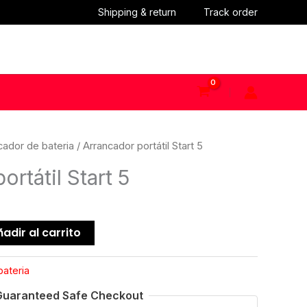
Shipping & return
Track order
cador de bateria
/ Arrancador portátil Start 5
rtátil Start 5
adir al carrito
bateria
Guaranteed Safe Checkout