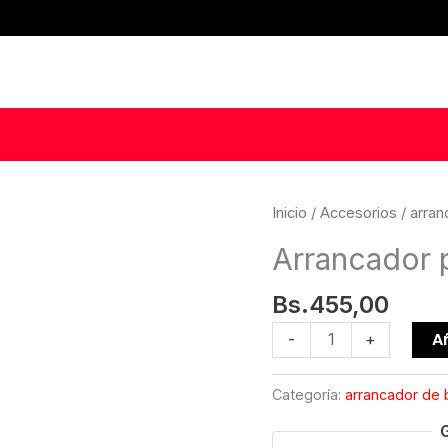
Inicio
/
Accesorios
/
arran
Arrancador po
Bs.
455,00
Arrancador
Añ
-
+
portátil
Start
Categoría:
arrancador de 
5
cantidad