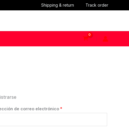
Shipping & return
Track order
istrarse
Obligatorio
ección de correo electrónico
*