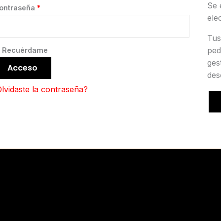
Se 
Obligatorio
ontraseña
*
ele
Tus
ped
Recuérdame
ges
Acceso
des
lvidaste la contraseña?